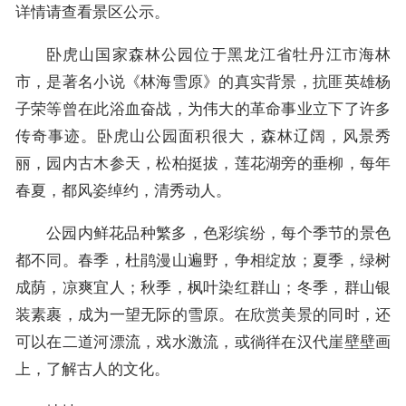
详情请查看景区公示。
卧虎山国家森林公园位于黑龙江省牡丹江市海林
市，是著名小说《林海雪原》的真实背景，抗匪英雄杨
子荣等曾在此浴血奋战，为伟大的革命事业立下了许多
传奇事迹。卧虎山公园面积很大，森林辽阔，风景秀
丽，园内古木参天，松柏挺拔，莲花湖旁的垂柳，每年
春夏，都风姿绰约，清秀动人。
公园内鲜花品种繁多，色彩缤纷，每个季节的景色
都不同。春季，杜鹃漫山遍野，争相绽放；夏季，绿树
成荫，凉爽宜人；秋季，枫叶染红群山；冬季，群山银
装素裹，成为一望无际的雪原。在欣赏美景的同时，还
可以在二道河漂流，戏水激流，或徜徉在汉代崖壁壁画
上，了解古人的文化。