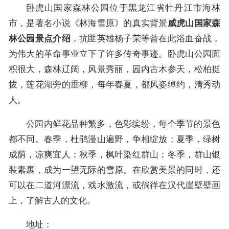
卧虎山国家森林公园位于黑龙江省牡丹江市海林
市，是著名小说《林海雪原》的真实背景
威虎山国家森
，抗匪英雄杨子荣等曾在此浴血奋战，
林公园景点介绍
为伟大的革命事业立下了许多传奇事迹。卧虎山公园面
积很大，森林辽阔，风景秀丽，园内古木参天，松柏挺
拔，莲花湖旁的垂柳，每年春夏，都风姿绰约，清秀动
人。
公园内鲜花品种繁多，色彩缤纷，每个季节的景色
都不同。春季，杜鹃漫山遍野，争相绽放；夏季，绿树
成荫，凉爽宜人；秋季，枫叶染红群山；冬季，群山银
装素裹，成为一望无际的雪原。在欣赏美景的同时，还
可以在二道河漂流，戏水激流，或徜徉在汉代崖壁壁画
上，了解古人的文化。
地址：