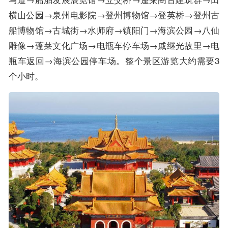
横山公园→泉州电影院→登州博物馆→登英桥→登州古
船博物馆→古城街→水师府→镇阳门→海滨公园→八仙
雕像→蓬莱文化广场→电瓶车停车场→戚继光故里→电
瓶车返回→海滨公园停车场。整个景区游览大约需要3
个小时。