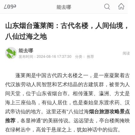
能去哪
山东烟台蓬莱阁：古代名楼，人间仙境，
八仙过海之地
能去哪
阅读
发布时间：2024-08-16 17:37:30
分类： 推荐
蓬莱阁是中国古代四大名楼之一，是一座凝聚着古
代汉族劳动人民智慧和艺术结晶的古建筑群，被誉为人
间天堂，位于山东省烟台市。相传蓬莱、瀛洲、方丈是
海上三座仙岛，有仙人居住，也是秦始皇东渡求药、汉
武帝访仙的地方。这里还有“八仙过海
烟台旅游攻略景点
，各显神通”的美丽传说。远远望去，亭台楼阁掩映
推荐
在绿树丛中，高耸于悬崖之上，犹如神话中的仙宫。