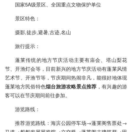
国家5A级景区、全国重点文物保护单位
景区特色：
摄影,徒步,避暑,古迹,名山
旅行提示：
蓬莱传统的地方节庆活动主要有庙会、塔山梨花
节、开渔灯会等，目前新兴的地方节庆活动有蓬莱风情
艺术节、开渔节等，节庆期间热闹非凡，能很好地体现
蓬莱地方民俗特色
，有兴趣的游
烟台旅游攻略景点推荐
客可以在节庆期间前往参加。
游览路线：
推荐游览路线：海滨公园停车场→蓬莱阁售票处→
马道→船舶发展展览馆→立交桥→蓬莱阁古建筑群→田