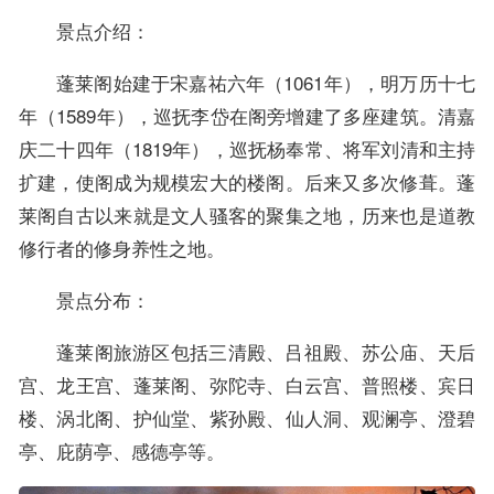
景点介绍：
蓬莱阁始建于宋嘉祐六年（1061年），明万历十七
年（1589年），巡抚李岱在阁旁增建了多座建筑。清嘉
庆二十四年（1819年），巡抚杨奉常、将军刘清和主持
扩建，使阁成为规模宏大的楼阁。后来又多次修葺。蓬
莱阁自古以来就是文人骚客的聚集之地，历来也是道教
修行者的修身养性之地。
景点分布：
蓬莱阁旅游区包括三清殿、吕祖殿、苏公庙、天后
宫、龙王宫、蓬莱阁、弥陀寺、白云宫、普照楼、宾日
楼、涡北阁、护仙堂、紫孙殿、仙人洞、观澜亭、澄碧
亭、庇荫亭、感德亭等。