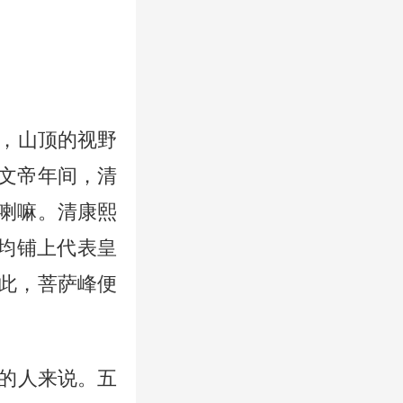
，山顶的视野
文帝年间，清
喇嘛。清康熙
堂均铺上代表皇
此，菩萨峰便
的人来说。五