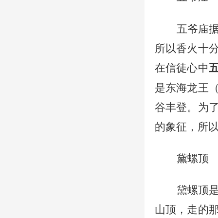
五爷庙
所以香火十
在信徒心中
是东海龙王
谷丰登。为
的象征，所
黛螺顶
黛螺顶
山顶，走的