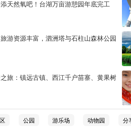
将添天然氧吧！台湖万亩游憩园年底完工
县旅游资源丰富，泗洲塔与石柱山森林公园
情之旅：镇远古镇、西江千户苗寨、黄果树
区
公园
游乐场
动物园
分