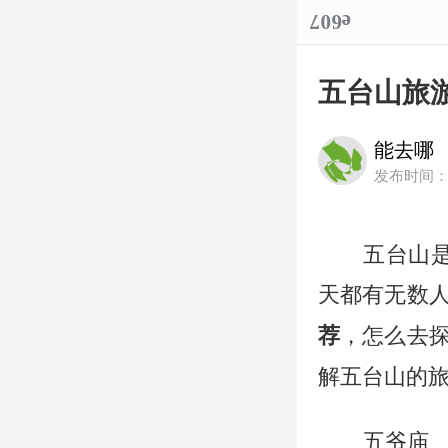
五台山旅
能去哪
发布时间：20
五台山
天都有无数
，怎么去
荐
解五台山的
五爷庙