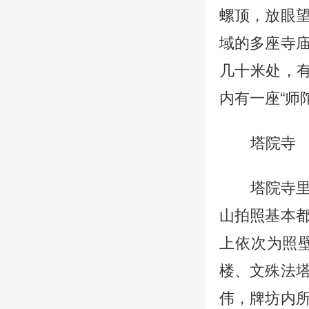
螺顶，放眼
域的多座寺
几十米处，有
内有一座“师
塔院寺
塔院寺
山拍照基本
上依次为照
楼、文殊法
伟，牌坊内