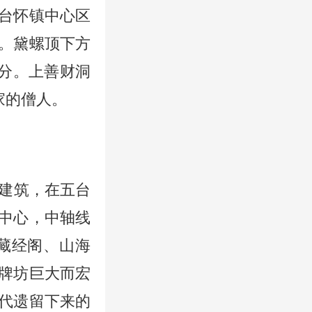
台怀镇中心区
。黛螺顶下方
部分。上善财洞
家的僧人。
建筑，在五台
中心，中轴线
藏经阁、山海
牌坊巨大而宏
代遗留下来的