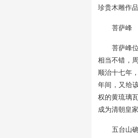
珍贵木雕作
菩萨峰
菩萨峰
相当不错，
顺治十七年
年间，又给该
权的黄琉璃
成为清朝皇
五台山