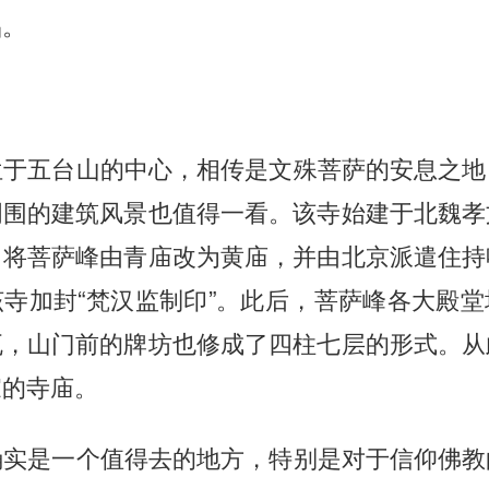
品。
位于五台山的中心，相传是文殊菩萨的安息之地
周围的建筑风景也值得一看。该寺始建于北魏孝
，将菩萨峰由青庙改为黄庙，并由北京派遣住持
寺加封“梵汉监制印”。此后，菩萨峰各大殿
瓦，山门前的牌坊也修成了四柱七层的形式。从
家的寺庙。
确实是一个值得去的地方，特别是对于信仰佛教